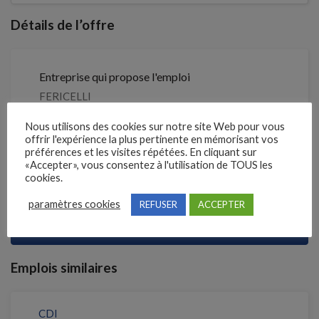
Détails de l’offre
Entreprise qui propose l'emploi
FERICELLI
Nous utilisons des cookies sur notre site Web pour vous
Référence
offrir l'expérience la plus pertinente en mémorisant vos
211QMLS
préférences et les visites répétées. En cliquant sur
«Accepter», vous consentez à l'utilisation de TOUS les
cookies.
Clôture des candidatures : 25 septembre 2026
paramètres cookies
REFUSER
ACCEPTER
Je postule
Emplois similaires
CDI