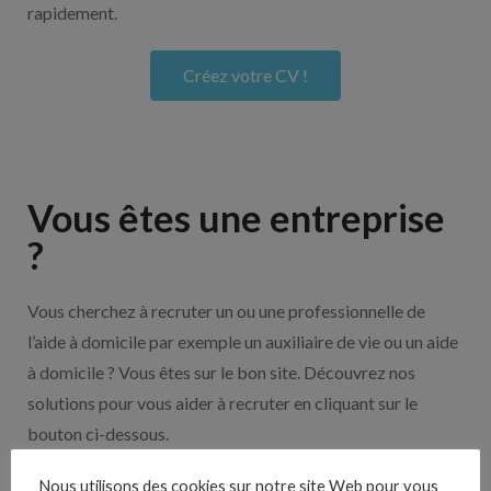
rapidement.
Créez votre CV !
Vous êtes une entreprise
?
Vous cherchez à recruter un ou une professionnelle de
l’aide à domicile par exemple un auxiliaire de vie ou un aide
à domicile ? Vous êtes sur le bon site. Découvrez nos
solutions pour vous aider à recruter en cliquant sur le
bouton ci-dessous.
Nous utilisons des cookies sur notre site Web pour vous