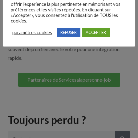
offrir l'expérience la plus pertinente en mémorisant vos
Nos solutions entreprises
préférences et les visites répétées. En cliquant sur
«Accepter», vous consentez à l'utilisation de TOUS les
cookies.
Découvrez nos partenaires ! Moteurs de recherches,
multidiffuseurs, sites payant… nombreux sont nos
paramètres cookies
REFUSER
ACCEPTER
partenaires. Si vous travaillez avec un ATS nous avons
souvent déjà un lien avec le vôtre pour une intégration
rapide.
Partenaires de Servicesalapersonne-job
Toujours perdu ?