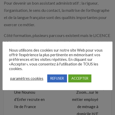
Pour devenir un bon assistant administratif ; la rigueur,
l’organisation, le sens du contact, la maitrise de l’orthographe
et de la langue française sont des qualités importantes pour
exercer ce métier.
Côté formation, plusieurs parcours existent mais le LICENCE
PRO « Intervention sociale option écrivain public – assistant
en démarches administratives et en écritures privées » peut
Nous utilisons des cookies sur notre site Web pour vous
offrir l'expérience la plus pertinente en mémorisant vos
être une bonne option.
préférences et les visites répétées. En cliquant sur
«Accepter», vous consentez à l'utilisation de TOUS les
crédit image : © People images / Getty images
cookies.
paramètres cookies
REFUSER
ACCEPTER
Précédent
Suivant
Une Nounou
Zoom…sur le
d’Enfer recrute en
métier employé
Ile de France
de ménage à
domicile H/F