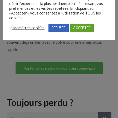
offrir l'expérience la plus pertinente en mémorisant vos
Nos solutions entreprises
préférences et les visites répétées. En cliquant sur
«Accepter», vous consentez à l'utilisation de TOUS les
cookies.
Découvrez nos partenaires ! Moteurs de recherches,
multidiffuseurs, sites payant… nombreux sont nos
paramètres cookies
REFUSER
ACCEPTER
partenaires. Si vous travaillez avec un ATS nous avons
souvent déjà un lien avec le vôtre pour une intégration
rapide.
Partenaires de Servicesalapersonne-job
Toujours perdu ?