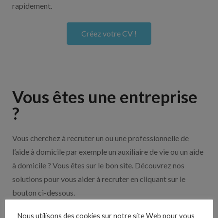
rapidement.
Créez votre CV !
Vous êtes une entreprise
?
Vous cherchez à recruter un ou une professionnelle de
l’aide à domicile par exemple un auxiliaire de vie ou un aide
à domicile ? Vous êtes sur le bon site. Découvrez nos
solutions pour vous aider à recruter en cliquant sur le
bouton ci-dessous.
Nous utilisons des cookies sur notre site Web pour vous