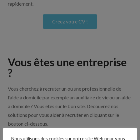
rapidement.
Créez votre CV !
Vous êtes une entreprise
?
Vous cherchez à recruter un ou une professionnelle de
l’aide à domicile par exemple un auxiliaire de vie ou un aide
à domicile ? Vous êtes sur le bon site. Découvrez nos
solutions pour vous aider à recruter en cliquant sur le
bouton ci-dessous.
Nous utilisons des cookies sur notre site Web pour vous