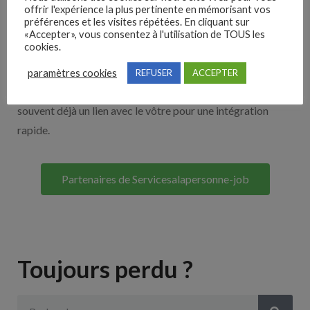
offrir l'expérience la plus pertinente en mémorisant vos
Nos solutions entreprises
préférences et les visites répétées. En cliquant sur
«Accepter», vous consentez à l'utilisation de TOUS les
cookies.
Découvrez nos partenaires ! Moteurs de recherches,
multidiffuseurs, sites payant… nombreux sont nos
paramètres cookies
REFUSER
ACCEPTER
partenaires. Si vous travaillez avec un ATS nous avons
souvent déjà un lien avec le vôtre pour une intégration
rapide.
Partenaires de Servicesalapersonne-job
Toujours perdu ?