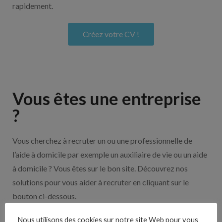
rapidement.
Créez votre CV !
Vous êtes une entreprise
?
Vous cherchez à recruter un ou une professionnelle de
l’aide à domicile par exemple un auxiliaire de vie ou un aide
à domicile ? Vous êtes sur le bon site. Découvrez nos
solutions pour vous aider à recruter en cliquant sur le
bouton ci-dessous.
Nous utilisons des cookies sur notre site Web pour vous