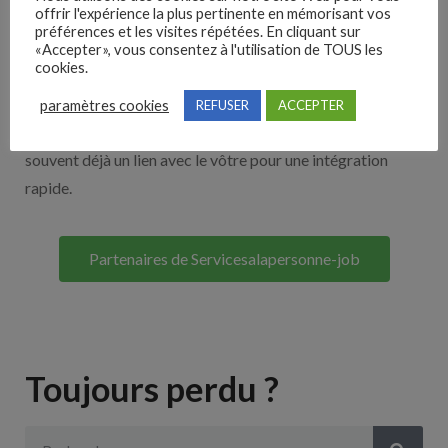
offrir l'expérience la plus pertinente en mémorisant vos
Nos solutions entreprises
préférences et les visites répétées. En cliquant sur
«Accepter», vous consentez à l'utilisation de TOUS les
cookies.
Découvrez nos partenaires ! Moteurs de recherches,
multidiffuseurs, sites payant… nombreux sont nos
paramètres cookies
REFUSER
ACCEPTER
partenaires. Si vous travaillez avec un ATS nous avons
souvent déjà un lien avec le vôtre pour une intégration
rapide.
Partenaires de Servicesalapersonne-job
Toujours perdu ?