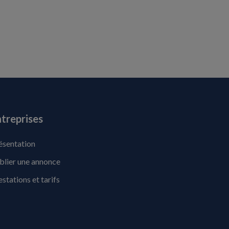
treprises
ésentation
blier une annonce
estations et tarifs