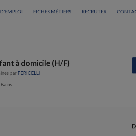
 D’EMPLOI
FICHES MÉTIERS
RECRUTER
CONTA
fant à domicile (H/F)
aines par
FERICELLI
-Bains
D