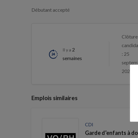
Débutant accepté
Clôture
candida
2
Il y a
: 25
semaines
septem
2026
Emplois similaires
CDI
Garde d’enfants à do