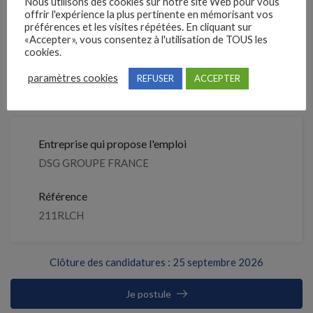
Il y a
Nous utilisons des cookies sur notre site Web pour vous
offrir l'expérience la plus pertinente en mémorisant vos
préférences et les visites répétées. En cliquant sur
Clôture des candidatures : 25
«Accepter», vous consentez à l'utilisation de TOUS les
Je postule
septembre 2026
cookies.
paramètres cookies
REFUSER
ACCEPTER
Détails de l’offre
Entreprise qui propose l'emploi
DSG GROUPE FRANCE
Référence
211RLCH
Clôture des candidatures : 25 septembre 2026
Je postule