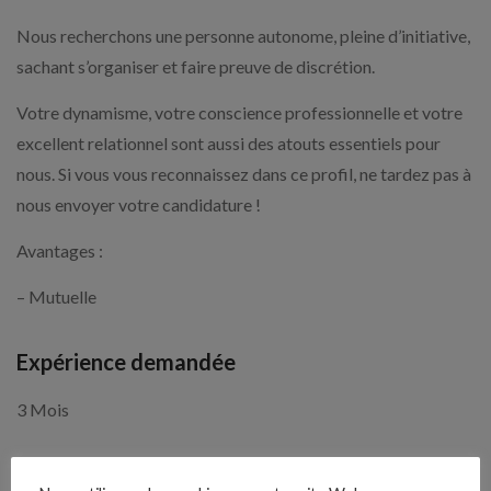
Nous recherchons une personne autonome, pleine d’initiative,
sachant s’organiser et faire preuve de discrétion.
Votre dynamisme, votre conscience professionnelle et votre
excellent relationnel sont aussi des atouts essentiels pour
nous. Si vous vous reconnaissez dans ce profil, ne tardez pas à
nous envoyer votre candidature !
Avantages :
– Mutuelle
Expérience demandée
3 Mois
1 semaine