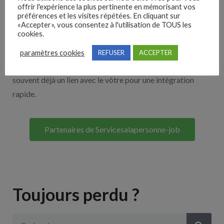
offrir l'expérience la plus pertinente en mémorisant vos
Nos solutions entreprises
préférences et les visites répétées. En cliquant sur
«Accepter», vous consentez à l'utilisation de TOUS les
cookies.
Découvrez nos partenaires ! Moteurs de recherches,
multidiffuseurs, sites payant… nombreux sont nos
paramètres cookies
REFUSER
ACCEPTER
partenaires. Si vous travaillez avec un ATS nous avons
souvent déjà un lien avec le vôtre pour une intégration
rapide.
Partenaires de Servicesalapersonne-job
Toujours perdu ?