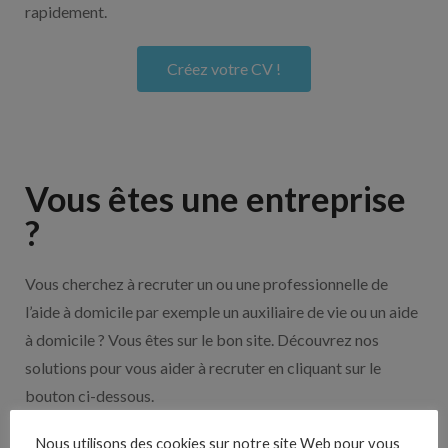
rapidement.
Créez votre CV !
Vous êtes une entreprise
?
Vous cherchez à recruter un ou une professionnelle de
l’aide à domicile par exemple un auxiliaire de vie ou un aide
à domicile ? Vous êtes sur le bon site. Découvrez nos
solutions pour vous aider à recruter en cliquant sur le
bouton ci-dessous.
Nous utilisons des cookies sur notre site Web pour vous