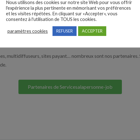
Nous utilisons des cookies sur notre site Web pour vous offrir
 de l’aide à domicile par exemple un auxiliaire de vie ou un aide à 
l'expérience la plus pertinente en mémorisant vos préférences
et les visites répétées. En cliquant sur «Accepter», vous
ur le bouton ci-dessous.
consentez à l'utilisation de TOUS les cookies.
paramètres cookies
REFUSER
ACCEPTER
Nos solutions entreprises
s, multidiffuseurs, sites payant… nombreux sont nos partenaires. 
ide.
Partenaires de Servicesalapersonne-job