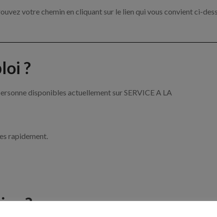
ouvez votre chemin en cliquant sur le lien qui vous convient ci-des
oi ?
a personne disponibles actuellement sur SERVICE A LA
ces rapidement.
ise ?