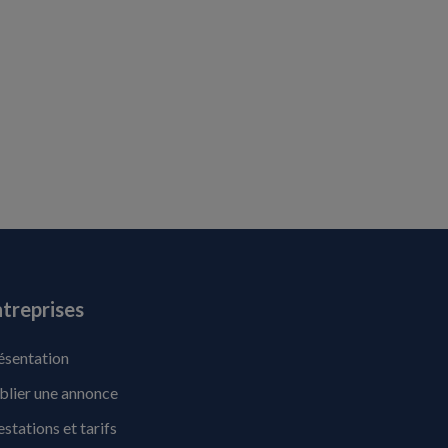
treprises
ésentation
blier une annonce
estations et tarifs