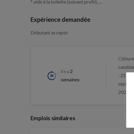
* aide à la toilette (suivant profil), …
Expérience demandée
Débutant accepté
Clôture
candida
2
Il y a
: 22
semaines
septem
2026
Emplois similaires