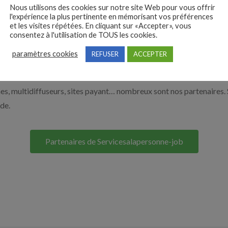
Nous utilisons des cookies sur notre site Web pour vous offrir
 de l’aide à domicile par exemple un auxiliaire de vie ou un aide à 
l'expérience la plus pertinente en mémorisant vos préférences
ur le bouton ci-dessous.
et les visites répétées. En cliquant sur «Accepter», vous
consentez à l'utilisation de TOUS les cookies.
paramètres cookies
REFUSER
ACCEPTER
Nos solutions entreprises
s, multidiffuseurs, sites payant… nombreux sont nos partenaires. 
ide.
Partenaires de Servicesalapersonne-job