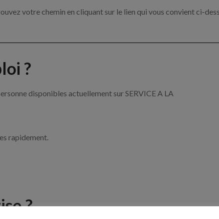
ouvez votre chemin en cliquant sur le lien qui vous convient ci-des
oi ?
a personne disponibles actuellement sur SERVICE A LA
ces rapidement.
ise ?