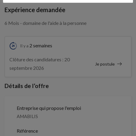
Expérience demandée
6 Mois - domaine de l'aide à la personne
2 semaines
Il y a
Clôture des candidatures : 20
Je postule
septembre 2026
Détails de l’offre
Entreprise qui propose l'emploi
AMABILIS
Référence