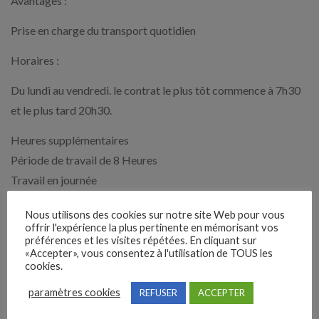
Avantages :
Prise en charge du transport quotidien
Horaires :
Du lundi au vendredi. le contrat le plus tôt commence à 7h30
et le plus tard 20h30.
Heures supplémentaires
Période de travail de 8 Heures
Travail en journée
Travail en soirée
Nous utilisons des cookies sur notre site Web pour vous
Travail les jours fériés et un week end sur deux
offrir l'expérience la plus pertinente en mémorisant vos
préférences et les visites répétées. En cliquant sur
Rémunération supplémentaire :
«Accepter», vous consentez à l'utilisation de TOUS les
cookies.
Heures supplémentaires majorées
paramètres cookies
REFUSER
ACCEPTER
Primes