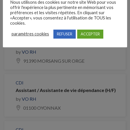
Nous utilisons des cookies sur notre site Web pour vous
offrir l'expérience la plus pertinente en mémorisant vos
Emplois similaires
préférences et les visites répétées. En cliquant sur
«Accepter», vous consentez à l'utilisation de TOUS les
cookies.
CDI
paramètres cookies
REFUSER
ACCEPTER
Assistant / Assistante de vie auprès de
personnes âgées H/F (H/F)
by
VO RH
91390 MORSANG SUR ORGE
CDI
Assistant / Assistante de vie dépendance (H/F)
by
VO RH
01100 OYONNAX
CDI