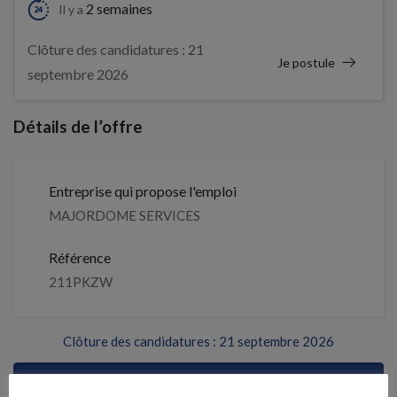
2 semaines
Il y a
Clôture des candidatures : 21
Je postule
septembre 2026
Détails de l’offre
Entreprise qui propose l'emploi
MAJORDOME SERVICES
Référence
211PKZW
Clôture des candidatures : 21 septembre 2026
Je postule