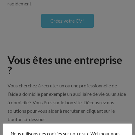
rapidement.
Créez votre CV !
Vous êtes une entreprise
?
Vous cherchez à recruter un ou une professionnelle de
l’aide à domicile par exemple un auxiliaire de vie ou un aide
à domicile ? Vous êtes sur le bon site. Découvrez nos
solutions pour vous aider à recruter en cliquant sur le
bouton ci-dessous.
Nous utilisons des cookies sur notre site Web pour vous