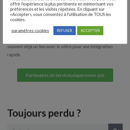
offrir l'expérience la plus pertinente en mémorisant vos
Nos solutions entreprises
préférences et les visites répétées. En cliquant sur
«Accepter», vous consentez à l'utilisation de TOUS les
cookies.
Découvrez nos partenaires ! Moteurs de recherches,
multidiffuseurs, sites payant… nombreux sont nos
paramètres cookies
REFUSER
ACCEPTER
partenaires. Si vous travaillez avec un ATS nous avons
souvent déjà un lien avec le vôtre pour une intégration
rapide.
Partenaires de Servicesalapersonne-job
Toujours perdu ?