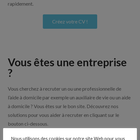
rapidement.
Créez votre CV !
Vous êtes une entreprise
?
Vous cherchez à recruter un ou une professionnelle de
l’aide à domicile par exemple un auxiliaire de vie ou un aide
à domicile ? Vous êtes sur le bon site. Découvrez nos
solutions pour vous aider à recruter en cliquant sur le
bouton ci-dessous.
Nous utilisons des cookies sur notre site Web pour vous