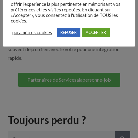
offrir l'expérience la plus pertinente en mémorisant vos
Nos solutions entreprises
préférences et les visites répétées. En cliquant sur
«Accepter», vous consentez à l'utilisation de TOUS les
cookies.
Découvrez nos partenaires ! Moteurs de recherches,
multidiffuseurs, sites payant… nombreux sont nos
paramètres cookies
REFUSER
ACCEPTER
partenaires. Si vous travaillez avec un ATS nous avons
souvent déjà un lien avec le vôtre pour une intégration
rapide.
Partenaires de Servicesalapersonne-job
Toujours perdu ?