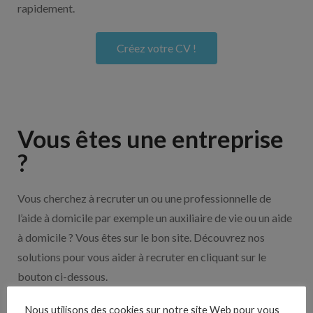
rapidement.
Créez votre CV !
Vous êtes une entreprise
?
Vous cherchez à recruter un ou une professionnelle de
l’aide à domicile par exemple un auxiliaire de vie ou un aide
à domicile ? Vous êtes sur le bon site. Découvrez nos
solutions pour vous aider à recruter en cliquant sur le
bouton ci-dessous.
Nous utilisons des cookies sur notre site Web pour vous