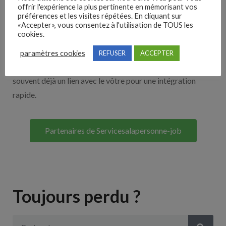
offrir l'expérience la plus pertinente en mémorisant vos
Nos solutions entreprises
préférences et les visites répétées. En cliquant sur
«Accepter», vous consentez à l'utilisation de TOUS les
cookies.
Découvrez nos partenaires ! Moteurs de recherches,
multidiffuseurs, sites payant… nombreux sont nos
paramètres cookies
REFUSER
ACCEPTER
partenaires. Si vous travaillez avec un ATS nous avons
souvent déjà un lien avec le vôtre pour une intégration
rapide.
Partenaires de Servicesalapersonne-job
Toujours perdu ?