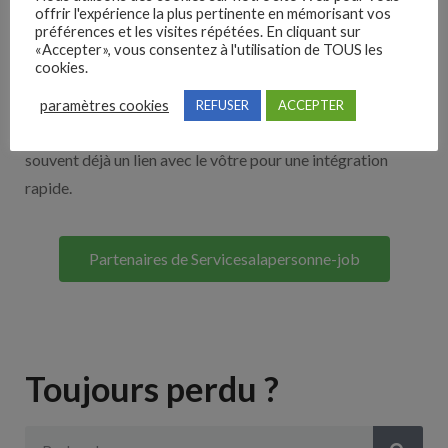
offrir l'expérience la plus pertinente en mémorisant vos
Nos solutions entreprises
préférences et les visites répétées. En cliquant sur
«Accepter», vous consentez à l'utilisation de TOUS les
cookies.
Découvrez nos partenaires ! Moteurs de recherches,
multidiffuseurs, sites payant… nombreux sont nos
paramètres cookies
REFUSER
ACCEPTER
partenaires. Si vous travaillez avec un ATS nous avons
souvent déjà un lien avec le vôtre pour une intégration
rapide.
Partenaires de Servicesalapersonne-job
Toujours perdu ?