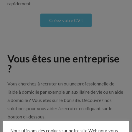
rapidement.
Créez votre CV !
Vous êtes une entreprise
?
Vous cherchez à recruter un ou une professionnelle de
l’aide à domicile par exemple un auxiliaire de vie ou un aide
à domicile ? Vous êtes sur le bon site. Découvrez nos
solutions pour vous aider à recruter en cliquant sur le
bouton ci-dessous.
Nous utilisons des cookies sur notre site Web pour vous