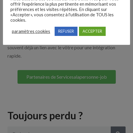
offrir l'expérience la plus pertinente en mémorisant vos
Nos solutions entreprises
préférences et les visites répétées. En cliquant sur
«Accepter», vous consentez à l'utilisation de TOUS les
cookies.
Découvrez nos partenaires ! Moteurs de recherches,
multidiffuseurs, sites payant… nombreux sont nos
paramètres cookies
REFUSER
ACCEPTER
partenaires. Si vous travaillez avec un ATS nous avons
souvent déjà un lien avec le vôtre pour une intégration
rapide.
Partenaires de Servicesalapersonne-job
Toujours perdu ?