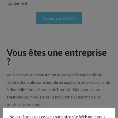
rapidement.
Créez votre CV !
Vous êtes une entreprise
?
Vous cherchez à recruter un ou une professionnelle de
l’aide à domicile par exemple un auxiliaire de vie ou un aide
à domicile ? Vous êtes sur le bon site. Découvrez nos
solutions pour vous aider à recruter en cliquant sur le
bouton ci-dessous.
Nous utilisons des cookies sur notre site Web pour vous