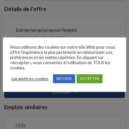
Détails de l’offre
Entreprise qui propose l'emploi
RESIDENCE LES HETRES
Nous utilisons des cookies sur notre site Web pour vous
Référence
offrir l'expérience la plus pertinente en mémorisant vos
préférences et les visites répétées. En cliquant sur
211RPDK
«Accepter», vous consentez à l'utilisation de TOUS les
cookies.
Clôture des candidatures : 25 septembre 2026
paramètres cookies
REFUSER
ACCEPTER
Je postule
Emplois similaires
CDD