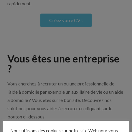
rapidement.
Créez votre CV !
Vous êtes une entreprise
?
Vous cherchez à recruter un ou une professionnelle de
l’aide à domicile par exemple un auxiliaire de vie ou un aide
à domicile ? Vous êtes sur le bon site. Découvrez nos
solutions pour vous aider à recruter en cliquant sur le
bouton ci-dessous.
Nous utilisons des cookies sur notre site Web pour vous