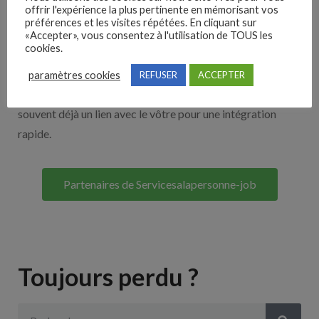
offrir l'expérience la plus pertinente en mémorisant vos
Nos solutions entreprises
préférences et les visites répétées. En cliquant sur
«Accepter», vous consentez à l'utilisation de TOUS les
cookies.
Découvrez nos partenaires ! Moteurs de recherches,
multidiffuseurs, sites payant… nombreux sont nos
paramètres cookies
REFUSER
ACCEPTER
partenaires. Si vous travaillez avec un ATS nous avons
souvent déjà un lien avec le vôtre pour une intégration
rapide.
Partenaires de Servicesalapersonne-job
Toujours perdu ?