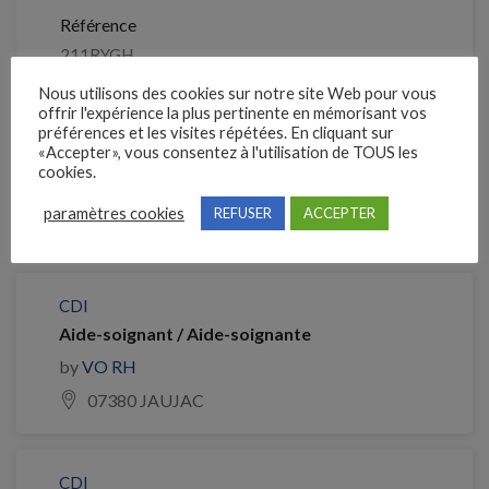
Référence
211RYGH
Nous utilisons des cookies sur notre site Web pour vous
offrir l'expérience la plus pertinente en mémorisant vos
Clôture des candidatures : 25 septembre 2026
préférences et les visites répétées. En cliquant sur
«Accepter», vous consentez à l'utilisation de TOUS les
cookies.
Je postule
paramètres cookies
REFUSER
ACCEPTER
Emplois similaires
CDI
Aide-soignant / Aide-soignante
by
VO RH
07380 JAUJAC
CDI