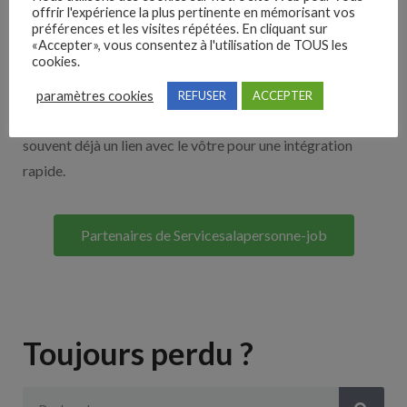
offrir l'expérience la plus pertinente en mémorisant vos
Nos solutions entreprises
préférences et les visites répétées. En cliquant sur
«Accepter», vous consentez à l'utilisation de TOUS les
cookies.
Découvrez nos partenaires ! Moteurs de recherches,
multidiffuseurs, sites payant… nombreux sont nos
paramètres cookies
REFUSER
ACCEPTER
partenaires. Si vous travaillez avec un ATS nous avons
souvent déjà un lien avec le vôtre pour une intégration
rapide.
Partenaires de Servicesalapersonne-job
Toujours perdu ?