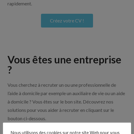
rapidement.
Créez votre CV !
Vous êtes une entreprise
?
Vous cherchez à recruter un ou une professionnelle de
l’aide à domicile par exemple un auxiliaire de vie ou un aide
à domicile ? Vous êtes sur le bon site. Découvrez nos
solutions pour vous aider à recruter en cliquant sur le
bouton ci-dessous.
Nous utilisons des cookies sur notre site Web pour vous