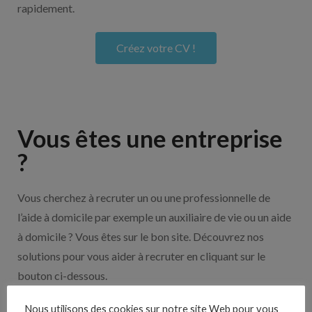
rapidement.
Créez votre CV !
Vous êtes une entreprise
?
Vous cherchez à recruter un ou une professionnelle de
l’aide à domicile par exemple un auxiliaire de vie ou un aide
à domicile ? Vous êtes sur le bon site. Découvrez nos
solutions pour vous aider à recruter en cliquant sur le
bouton ci-dessous.
Nous utilisons des cookies sur notre site Web pour vous