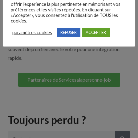
offrir l'expérience la plus pertinente en mémorisant vos
Nos solutions entreprises
préférences et les visites répétées. En cliquant sur
«Accepter», vous consentez à l'utilisation de TOUS les
cookies.
Découvrez nos partenaires ! Moteurs de recherches,
multidiffuseurs, sites payant… nombreux sont nos
paramètres cookies
REFUSER
ACCEPTER
partenaires. Si vous travaillez avec un ATS nous avons
souvent déjà un lien avec le vôtre pour une intégration
rapide.
Partenaires de Servicesalapersonne-job
Toujours perdu ?