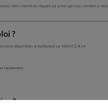
ouvez votre chemin en cliquant sur le lien qui vous convient ci-des
oi ?
a personne disponibles actuellement sur SERVICE A LA
ces rapidement.
ise ?