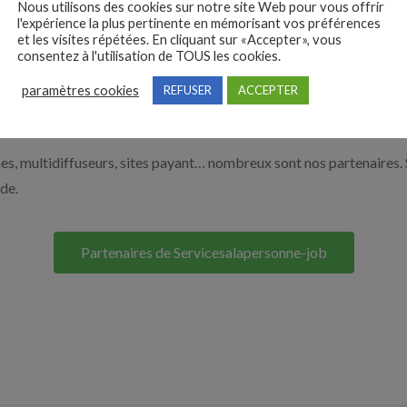
Nous utilisons des cookies sur notre site Web pour vous offrir
 de l’aide à domicile par exemple un auxiliaire de vie ou un aide à 
l'expérience la plus pertinente en mémorisant vos préférences
et les visites répétées. En cliquant sur «Accepter», vous
ur le bouton ci-dessous.
consentez à l'utilisation de TOUS les cookies.
paramètres cookies
REFUSER
ACCEPTER
Nos solutions entreprises
s, multidiffuseurs, sites payant… nombreux sont nos partenaires. 
ide.
Partenaires de Servicesalapersonne-job