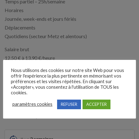
Temps partiel – 25h/semaine
Horaires
Journée, week-ends et jours fériés
Déplacements
Quotidiens (secteur Metz et alentours)
Salaire brut
12,50 € à 13,90 €/heure
Rejoignez HOME PRESENCE et donnez du sens à votre
Nous utilisons des cookies sur notre site Web pour vous
carrière en accompagnant ceux qui en ont besoin.
offrir l'expérience la plus pertinente en mémorisant vos
préférences et les visites répétées. En cliquant sur
https://www.homepresence.fr/
«Accepter», vous consentez à l'utilisation de TOUS les
cookies.
Expérience demandée
paramètres cookies
REFUSER
ACCEPTER
Débutant accepté
2 semaines