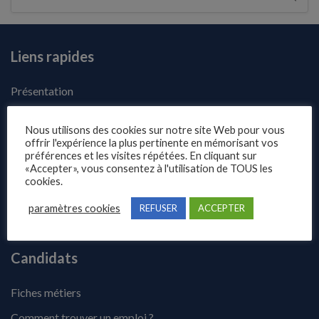
Liens rapides
Présentation
Publier une annonce
Nous utilisons des cookies sur notre site Web pour vous
Offres d’emploi
offrir l'expérience la plus pertinente en mémorisant vos
préférences et les visites répétées. En cliquant sur
Questions fréquentes
«Accepter», vous consentez à l'utilisation de TOUS les
cookies.
Blog
paramètres cookies
REFUSER
ACCEPTER
Contact
Candidats
Fiches métiers
Comment trouver un emploi ?