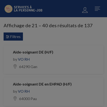
Affichage de
21
–
40
des résultats de 137
Filtres
Aide-soignant DE (H/F)
by
VO RH
64290 Gan
Aide-soignant DE en EHPAD (H/F)
by
VO RH
64000 Pau