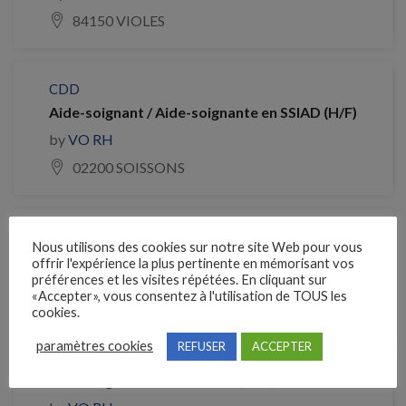
84150 VIOLES
CDD
Aide-soignant / Aide-soignante en SSIAD (H/F)
by
VO RH
02200 SOISSONS
CDD
Nous utilisons des cookies sur notre site Web pour vous
Aide soignant (AS) DIALYSE – H/F CDD
offrir l'expérience la plus pertinente en mémorisant vos
préférences et les visites répétées. En cliquant sur
by
VO RH
«Accepter», vous consentez à l'utilisation de TOUS les
cookies.
33000 Bordeaux
paramètres cookies
REFUSER
ACCEPTER
Aide-soignant DE en EHPAD (H/F)