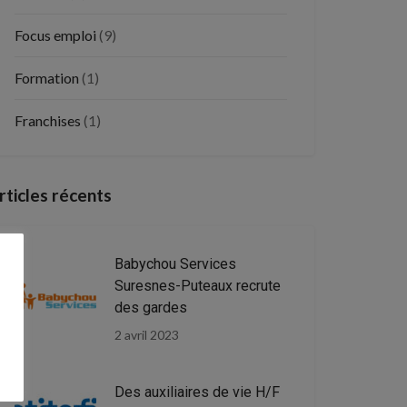
Focus emploi
(9)
Formation
(1)
Franchises
(1)
rticles récents
Babychou Services
Suresnes-Puteaux recrute
des gardes
2 avril 2023
Des auxiliaires de vie H/F