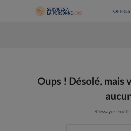
OFFRES
Oups !
Désolé, mais 
aucun
Réessayez en utili