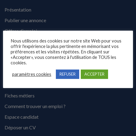
Présentation
Publier une annonce
Offres d’emploi
Nous utilisons des cookies sur notre site Web pour vous
Questions fréquentes
offrir l'expérience la plus pertinente en mémorisant vos
préférences et les visites répétées. En cliquant sur
Blog
«Accepter», vous consentez à l'utilisation de TOUS les
Contact
cookies.
paramètres cookies
REFUSER
ACCEPTER
Candidats
Fiches métiers
Comment trouver un emploi ?
Espace candidat
Déposer un CV