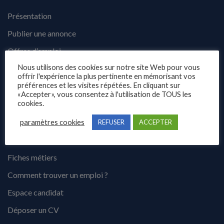
Présentation
Publier une annonce
Offres d’emploi
Nous utilisons des cookies sur notre site Web pour vous
Questions fréquentes
offrir l'expérience la plus pertinente en mémorisant vos
préférences et les visites répétées. En cliquant sur
Blog
«Accepter», vous consentez à l'utilisation de TOUS les
Contact
cookies.
paramètres cookies
REFUSER
ACCEPTER
Candidats
Fiches métiers
Comment trouver un emploi ?
Espace candidat
Déposer un CV