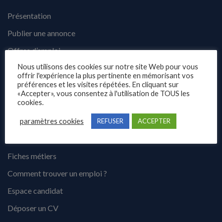
Présentation
Publier une annonce
Offres d’emploi
Nous utilisons des cookies sur notre site Web pour vous
Questions fréquentes
offrir l'expérience la plus pertinente en mémorisant vos
préférences et les visites répétées. En cliquant sur
Blog
«Accepter», vous consentez à l'utilisation de TOUS les
Contact
cookies.
paramètres cookies
REFUSER
ACCEPTER
Candidats
Fiches métiers
Comment trouver un emploi ?
Espace candidat
Déposer un CV