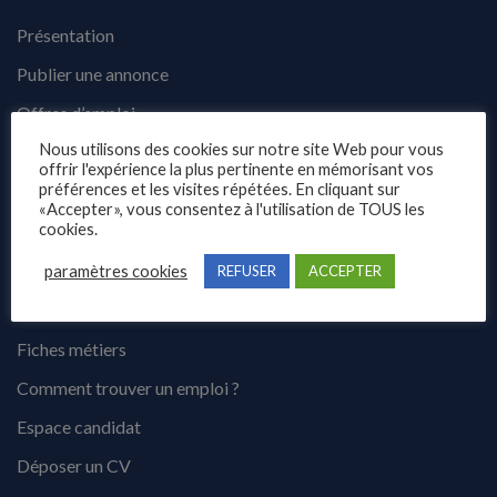
Présentation
Publier une annonce
Offres d’emploi
Nous utilisons des cookies sur notre site Web pour vous
Questions fréquentes
offrir l'expérience la plus pertinente en mémorisant vos
préférences et les visites répétées. En cliquant sur
Blog
«Accepter», vous consentez à l'utilisation de TOUS les
Contact
cookies.
paramètres cookies
REFUSER
ACCEPTER
Candidats
Fiches métiers
Comment trouver un emploi ?
Espace candidat
Déposer un CV