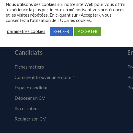
Nous utilisons des cookies sur notre site Web pour vous offrir
l'expérience la plus pertinente en mémorisant vos préférences
et les visites répétées. En cliquant sur «Accepter», vous
consentez à l'utilisation de TOUS les cookies.
paramètres cookies
REFUSER
ACCEPTER
Candidats
En
Fiches métiers
Pr
Comment trouver un emploi ?
Pu
Espace candidat
Pr
Déposer un CV
Ils recrutent
Rédiger son CV