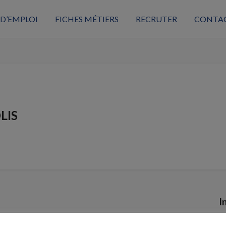
 D’EMPLOI
FICHES MÉTIERS
RECRUTER
CONTA
LIS
I