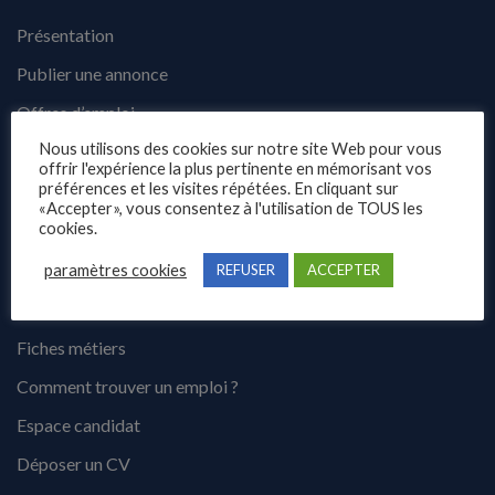
Présentation
Publier une annonce
Offres d’emploi
Nous utilisons des cookies sur notre site Web pour vous
Questions fréquentes
offrir l'expérience la plus pertinente en mémorisant vos
préférences et les visites répétées. En cliquant sur
Blog
«Accepter», vous consentez à l'utilisation de TOUS les
Contact
cookies.
paramètres cookies
REFUSER
ACCEPTER
Candidats
Fiches métiers
Comment trouver un emploi ?
Espace candidat
Déposer un CV