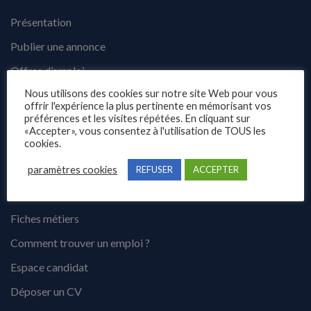
Présentation
Publier une annonce
Offres d’emploi
Nous utilisons des cookies sur notre site Web pour vous
Questions fréquentes
offrir l'expérience la plus pertinente en mémorisant vos
préférences et les visites répétées. En cliquant sur
Blog
«Accepter», vous consentez à l'utilisation de TOUS les
Contact
cookies.
paramètres cookies
REFUSER
ACCEPTER
Candidats
Fiches métiers
Comment trouver un emploi ?
Espace candidat
Déposer un CV