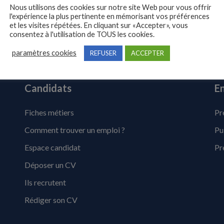
Nous utilisons des cookies sur notre site Web pour vous offrir
l'expérience la plus pertinente en mémorisant vos préférences
et les visites répétées. En cliquant sur «Accepter», vous
consentez à l'utilisation de TOUS les cookies.
paramètres cookies
REFUSER
ACCEPTER
Candidats
En
Fiches métiers
Pr
Comment trouver un emploi ?
Pu
Espace candidat
Pr
Déposer un CV
Ils recrutent
Rédiger son CV