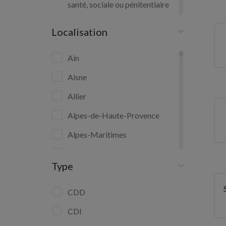
santé, sociale ou pénitentiaire
Petits travaux de jardinage
Localisation
Préparation de repas à domicile
Ain
Aisne
Relation commerciale auprès de
particuliers
Allier
Services domestiques
Alpes-de-Haute-Provence
Alpes-Maritimes
Soins d'hygiène, de confort du
Ardèche
patient
Type
Ariège
Aude
CDD
Aveyron
CDI