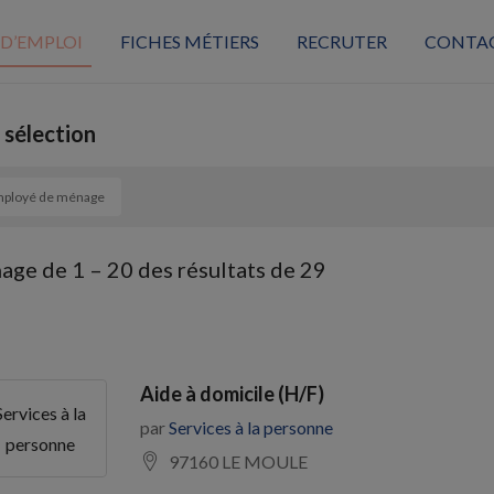
 D’EMPLOI
FICHES MÉTIERS
RECRUTER
CONTA
 sélection
ployé de ménage
hage de
1
–
20
des résultats de 29
Aide à domicile (H/F)
Services à la
par
Services à la personne
personne
97160 LE MOULE