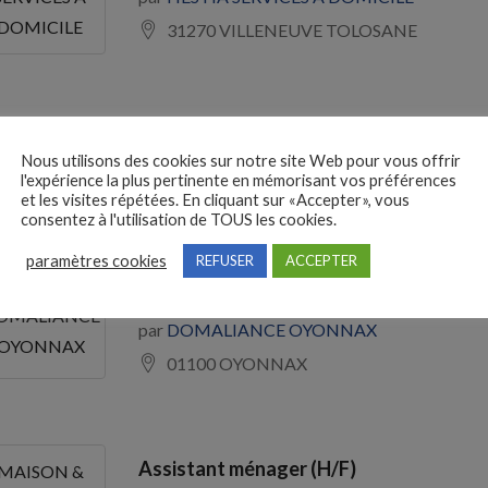
DOMICILE
31270 VILLENEUVE TOLOSANE
Employé / Employée de ménage (H/F)
OMAINE DE
Nous utilisons des cookies sur notre site Web pour vous offrir
par
DOMAINE DE KERVEL
l'expérience la plus pertinente en mémorisant vos préférences
KERVEL
et les visites répétées. En cliquant sur «Accepter», vous
29550 PLONEVEZ PORZAY
consentez à l'utilisation de TOUS les cookies.
paramètres cookies
REFUSER
ACCEPTER
Aide ménager / Aide ménagère à domicil
OMALIANCE
par
DOMALIANCE OYONNAX
OYONNAX
01100 OYONNAX
Assistant ménager (H/F)
MAISON &