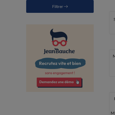
Bas-Rhin
Filtrer
Bouches-du-Rhône
Calvados
Charente
Charente-Maritime
Cher
M
Côte-d'Or
Côtes-d'Armor
Deux-Sèvres
Dordogne
Doubs
Drôme
M