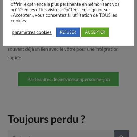
offrir l'expérience la plus pertinente en mémorisant vos
Nos solutions entreprises
préférences et les visites répétées. En cliquant sur
«Accepter», vous consentez à l'utilisation de TOUS les
cookies.
Découvrez nos partenaires ! Moteurs de recherches,
multidiffuseurs, sites payant… nombreux sont nos
paramètres cookies
REFUSER
ACCEPTER
partenaires. Si vous travaillez avec un ATS nous avons
souvent déjà un lien avec le vôtre pour une intégration
rapide.
Partenaires de Servicesalapersonne-job
Toujours perdu ?