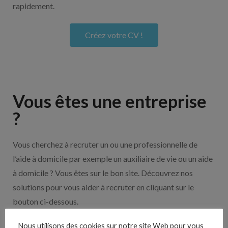
rapidement.
Créez votre CV !
Vous êtes une entreprise
?
Vous cherchez à recruter un ou une professionnelle de
l’aide à domicile par exemple un auxiliaire de vie ou un aide
à domicile ? Vous êtes sur le bon site. Découvrez nos
solutions pour vous aider à recruter en cliquant sur le
bouton ci-dessous.
Nous utilisons des cookies sur notre site Web pour vous