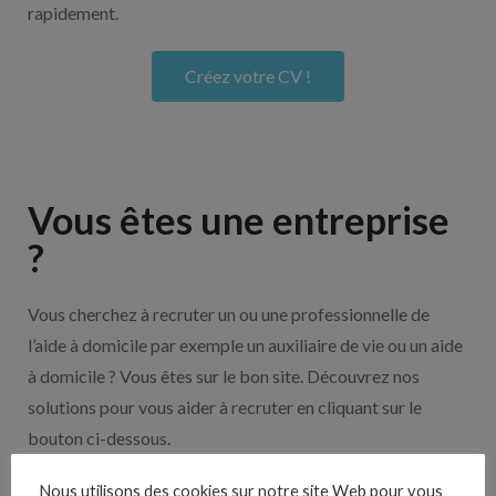
rapidement.
Créez votre CV !
Vous êtes une entreprise
?
Vous cherchez à recruter un ou une professionnelle de
l’aide à domicile par exemple un auxiliaire de vie ou un aide
à domicile ? Vous êtes sur le bon site. Découvrez nos
solutions pour vous aider à recruter en cliquant sur le
bouton ci-dessous.
Nous utilisons des cookies sur notre site Web pour vous