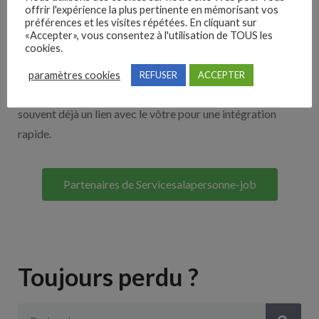
offrir l'expérience la plus pertinente en mémorisant vos
Nos solutions entreprises
préférences et les visites répétées. En cliquant sur
«Accepter», vous consentez à l'utilisation de TOUS les
cookies.
Découvrez nos partenaires ! Moteurs de recherches,
multidiffuseurs, sites payant… nombreux sont nos
paramètres cookies
REFUSER
ACCEPTER
partenaires. Si vous travaillez avec un ATS nous avons
souvent déjà un lien avec le vôtre pour une intégration
rapide.
Partenaires de Servicesalapersonne-job
Toujours perdu ?