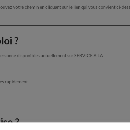
ouvez votre chemin en cliquant sur le lien qui vous convient ci-des
oi ?
a personne disponibles actuellement sur SERVICE A LA
ces rapidement.
ise ?