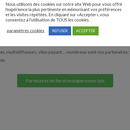
Nous utilisons des cookies sur notre site Web pour vous offrir
 de l’aide à domicile par exemple un auxiliaire de vie ou un aide à 
l'expérience la plus pertinente en mémorisant vos préférences
ur le bouton ci-dessous.
et les visites répétées. En cliquant sur «Accepter», vous
consentez à l'utilisation de TOUS les cookies.
paramètres cookies
REFUSER
ACCEPTER
Nos solutions entreprises
s, multidiffuseurs, sites payant… nombreux sont nos partenaires. 
ide.
Partenaires de Servicesalapersonne-job