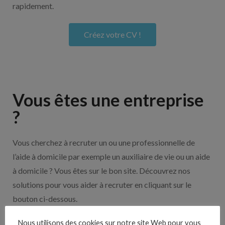
rapidement.
Créez votre CV !
Vous êtes une entreprise
?
Vous cherchez à recruter un ou une professionnelle de
l’aide à domicile par exemple un auxiliaire de vie ou un aide
à domicile ? Vous êtes sur le bon site. Découvrez nos
solutions pour vous aider à recruter en cliquant sur le
bouton ci-dessous.
Nous utilisons des cookies sur notre site Web pour vous