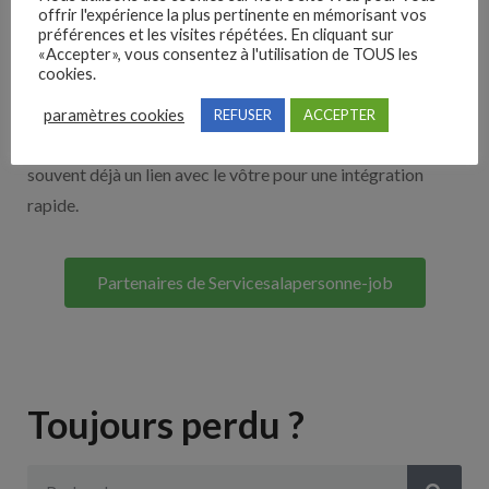
offrir l'expérience la plus pertinente en mémorisant vos
Nos solutions entreprises
préférences et les visites répétées. En cliquant sur
«Accepter», vous consentez à l'utilisation de TOUS les
cookies.
Découvrez nos partenaires ! Moteurs de recherches,
multidiffuseurs, sites payant… nombreux sont nos
paramètres cookies
REFUSER
ACCEPTER
partenaires. Si vous travaillez avec un ATS nous avons
souvent déjà un lien avec le vôtre pour une intégration
rapide.
Partenaires de Servicesalapersonne-job
Toujours perdu ?