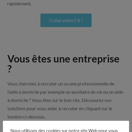
rapidement.
Créez votre CV !
Vous êtes une entreprise
?
Vous cherchez à recruter un ou une professionnelle de
l’aide à domicile par exemple un auxiliaire de vie ou un aide
à domicile ? Vous êtes sur le bon site. Découvrez nos
solutions pour vous aider à recruter en cliquant sur le
bouton ci-dessous.
Nous utilisons des cookies sur notre site Web pour vous