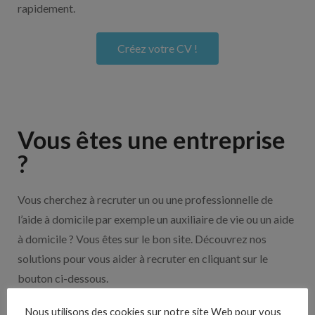
rapidement.
Créez votre CV !
Vous êtes une entreprise
?
Vous cherchez à recruter un ou une professionnelle de
l’aide à domicile par exemple un auxiliaire de vie ou un aide
à domicile ? Vous êtes sur le bon site. Découvrez nos
solutions pour vous aider à recruter en cliquant sur le
bouton ci-dessous.
Nous utilisons des cookies sur notre site Web pour vous