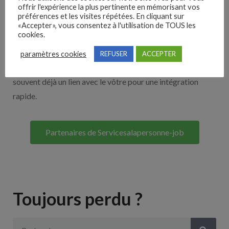
offrir l'expérience la plus pertinente en mémorisant vos
Nos solutions entreprises
préférences et les visites répétées. En cliquant sur
«Accepter», vous consentez à l'utilisation de TOUS les
cookies.
Découvrez nos partenaires ! Moteurs de recherches,
multidiffuseurs, sites payant… nombreux sont nos
paramètres cookies
REFUSER
ACCEPTER
partenaires. Si vous travaillez avec un ATS nous avons
souvent déjà un lien avec le vôtre pour une intégration
rapide.
Partenaires de Servicesalapersonne-job
Toujours perdu ?