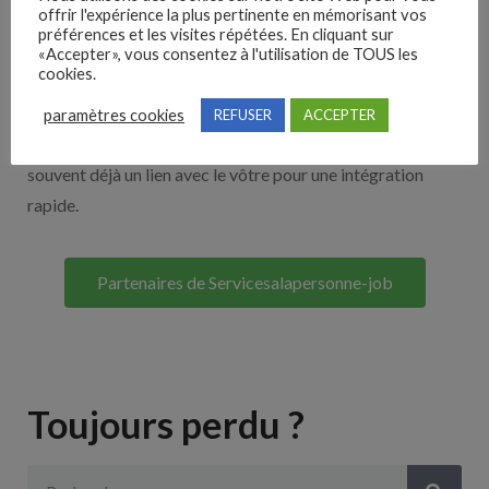
offrir l'expérience la plus pertinente en mémorisant vos
Nos solutions entreprises
préférences et les visites répétées. En cliquant sur
«Accepter», vous consentez à l'utilisation de TOUS les
cookies.
Découvrez nos partenaires ! Moteurs de recherches,
multidiffuseurs, sites payant… nombreux sont nos
paramètres cookies
REFUSER
ACCEPTER
partenaires. Si vous travaillez avec un ATS nous avons
souvent déjà un lien avec le vôtre pour une intégration
rapide.
Partenaires de Servicesalapersonne-job
Toujours perdu ?