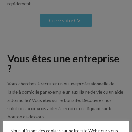
rapidement.
Créez votre CV !
Vous êtes une entreprise
?
Vous cherchez à recruter un ou une professionnelle de
l’aide à domicile par exemple un auxiliaire de vie ou un aide
à domicile ? Vous êtes sur le bon site. Découvrez nos
solutions pour vous aider à recruter en cliquant sur le
bouton ci-dessous.
Nous utilisons des cookies sur notre site Web pour vous