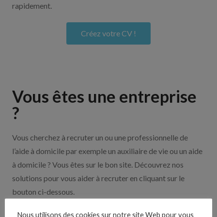
rapidement.
Créez votre CV !
Vous êtes une entreprise
?
Vous cherchez à recruter un ou une professionnelle de
l’aide à domicile par exemple un auxiliaire de vie ou un aide
à domicile ? Vous êtes sur le bon site. Découvrez nos
solutions pour vous aider à recruter en cliquant sur le
bouton ci-dessous.
Nous utilisons des cookies sur notre site Web pour vous