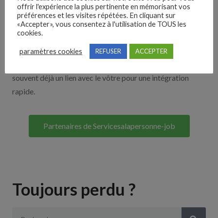
offrir l'expérience la plus pertinente en mémorisant vos
Nos solutions entreprises
préférences et les visites répétées. En cliquant sur
«Accepter», vous consentez à l'utilisation de TOUS les
cookies.
Découvrez nos partenaires ! Moteurs de recherches,
multidiffuseurs, sites payant… nombreux sont nos
paramètres cookies
REFUSER
ACCEPTER
partenaires. Si vous travaillez avec un ATS nous avons
souvent déjà un lien avec le vôtre pour une intégration
rapide.
Partenaires de Servicesalapersonne-job
Toujours perdu ?