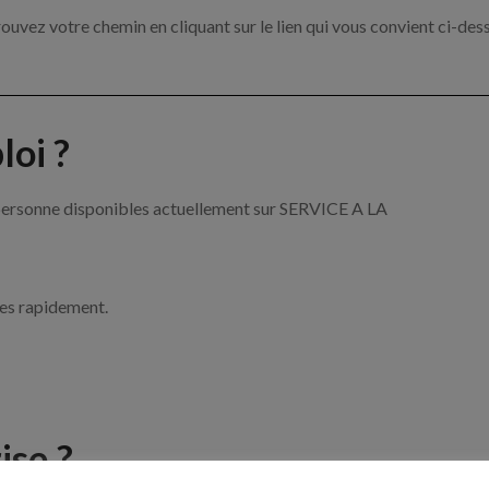
ouvez votre chemin en cliquant sur le lien qui vous convient ci-des
oi ?
a personne disponibles actuellement sur SERVICE A LA
ces rapidement.
ise ?