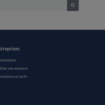
treprises
ésentation
blier une annonce
estations et tarifs