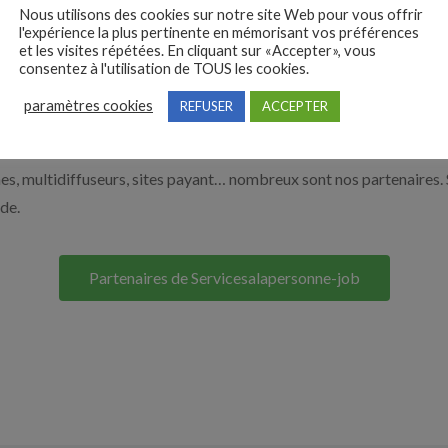
Nous utilisons des cookies sur notre site Web pour vous offrir
 de l’aide à domicile par exemple un auxiliaire de vie ou un aide à 
l'expérience la plus pertinente en mémorisant vos préférences
ur le bouton ci-dessous.
et les visites répétées. En cliquant sur «Accepter», vous
consentez à l'utilisation de TOUS les cookies.
paramètres cookies
REFUSER
ACCEPTER
Nos solutions entreprises
s, multidiffuseurs, sites payant… nombreux sont nos partenaires. 
ide.
Partenaires de Servicesalapersonne-job