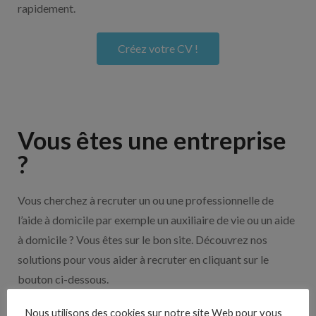
rapidement.
Créez votre CV !
Vous êtes une entreprise
?
Vous cherchez à recruter un ou une professionnelle de
l’aide à domicile par exemple un auxiliaire de vie ou un aide
à domicile ? Vous êtes sur le bon site. Découvrez nos
solutions pour vous aider à recruter en cliquant sur le
bouton ci-dessous.
Nous utilisons des cookies sur notre site Web pour vous