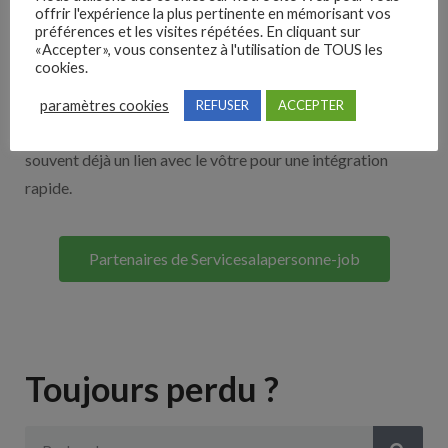
offrir l'expérience la plus pertinente en mémorisant vos
Nos solutions entreprises
préférences et les visites répétées. En cliquant sur
«Accepter», vous consentez à l'utilisation de TOUS les
cookies.
Découvrez nos partenaires ! Moteurs de recherches,
multidiffuseurs, sites payant… nombreux sont nos
paramètres cookies
REFUSER
ACCEPTER
partenaires. Si vous travaillez avec un ATS nous avons
souvent déjà un lien avec le vôtre pour une intégration
rapide.
Partenaires de Servicesalapersonne-job
Toujours perdu ?