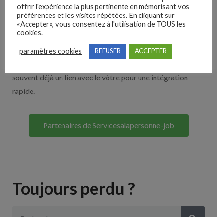
offrir l'expérience la plus pertinente en mémorisant vos
Nos solutions entreprises
préférences et les visites répétées. En cliquant sur
«Accepter», vous consentez à l'utilisation de TOUS les
cookies.
Découvrez nos partenaires ! Moteurs de recherches,
multidiffuseurs, sites payant… nombreux sont nos
paramètres cookies
REFUSER
ACCEPTER
partenaires. Si vous travaillez avec un ATS nous avons
souvent déjà un lien avec le vôtre pour une intégration
rapide.
Partenaires de Servicesalapersonne-job
Toujours perdu ?