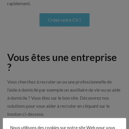
rapidement.
Créez votre CV !
Vous êtes une entreprise
?
Vous cherchez à recruter un ou une professionnelle de
l’aide à domicile par exemple un auxiliaire de vie ou un aide
à domicile ? Vous êtes sur le bon site. Découvrez nos
solutions pour vous aider à recruter en cliquant sur le
bouton ci-dessous.
Nous utilisons des cookies sur notre site Web pour vous