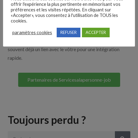
offrir l'expérience la plus pertinente en mémorisant vos
Nos solutions entreprises
préférences et les visites répétées. En cliquant sur
«Accepter», vous consentez à l'utilisation de TOUS les
cookies.
Découvrez nos partenaires ! Moteurs de recherches,
multidiffuseurs, sites payant… nombreux sont nos
paramètres cookies
REFUSER
ACCEPTER
partenaires. Si vous travaillez avec un ATS nous avons
souvent déjà un lien avec le vôtre pour une intégration
rapide.
Partenaires de Servicesalapersonne-job
Toujours perdu ?