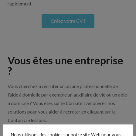
rapidement.
Créez votre CV !
Vous êtes une entreprise
?
Vous cherchez à recruter un ou une professionnelle de
l’aide à domicile par exemple un auxiliaire de vie ou un aide
à domicile ? Vous êtes sur le bon site. Découvrez nos
solutions pour vous aider à recruter en cliquant sur le
bouton ci-dessous.
Nous utilisons des cookies sur notre site Web pour vous